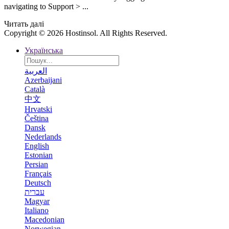
navigating to Support > ...
Читать далі
Copyright © 2026 Hostinsol. All Rights Reserved.
Українська
العربية
Azerbaijani
Català
中文
Hrvatski
Čeština
Dansk
Nederlands
English
Estonian
Persian
Français
Deutsch
עברית
Magyar
Italiano
Macedonian
Norwegian